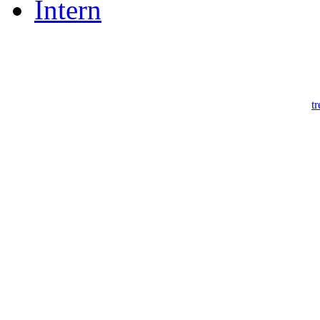
Intern
Der Niagara Fuß
ortho-innovativ GmbH
T:
+
Karlsberger Str.3
F:
+
DE-87471 Durach
Mail:
t